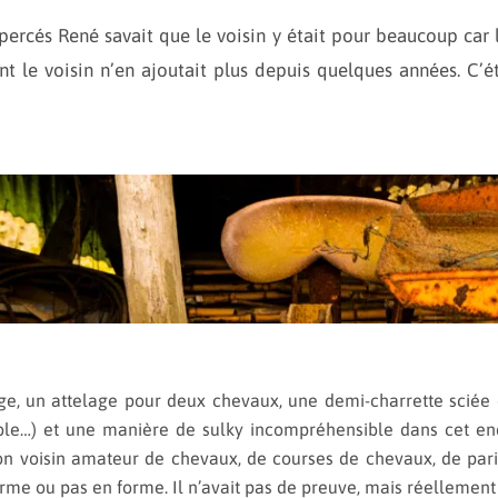
percés René savait que le voisin y était pour beaucoup car 
t le voisin n’en ajoutait plus depuis quelques années. C’ét
age, un attelage pour deux chevaux, une demi-charrette sciée
e…) et une manière de sulky incompréhensible dans cet end
 à son voisin amateur de chevaux, de courses de chevaux, de par
e ou pas en forme. Il n’avait pas de preuve, mais réellement