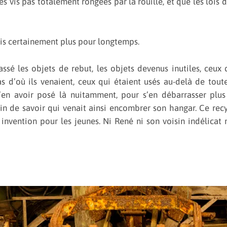
s vis pas totalement rongées par la rouille, et que les lois 
ais certainement plus pour longtemps.
ssé les objets de rebut, les objets devenus inutiles, ceux
pas d’où ils venaient, ceux qui étaient usés au-delà de to
en avoir posé là nuitamment, pour s’en débarrasser plu
n de savoir qui venait ainsi encombrer son hangar. Ce recy
 invention pour les jeunes. Ni René ni son voisin indélicat 