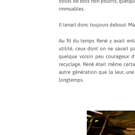
bouts de bois non pourris, quelque
immuables.
Il tenait donc toujours debout. M
Au fil du temps René y avait enta
utilité, ceux dont on ne savait 
quelque voisin peu courageux d’
recyclage. René était même certai
autre génération que la leur, une
longtemps.