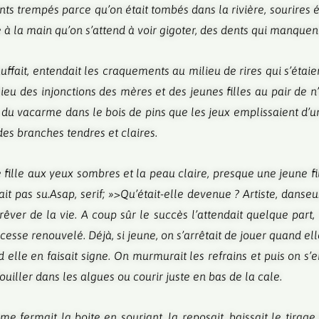
nts trempés parce qu’on était tombés dans la rivière, sourires é
à la main qu’on s’attend à voir gigoter, des dents qui manquent
ffait, entendait les craquements au milieu de rires qui s’étai
ieu des injonctions des mères et des jeunes filles au pair de n’
, du vacarme dans le bois de pins que les jeux emplissaient d’u
es branches tendres et claires.
te fille aux yeux sombres et la peau claire, presque une jeune fi
ait pas su.
Asap, serif; »>
Qu’était-elle devenue ? Artiste, danseu
êver de la vie. A coup sûr le succès l’attendait quelque part,
esse renouvelé. Déjà, si jeune, on s’arrêtait de jouer quand elle
lle en faisait signe. On murmurait les refrains et puis on s’enh
fouiller dans les algues ou courir juste en bas de la cale.
 fermait la boite en souriant, la reposait, baissait le tirage e