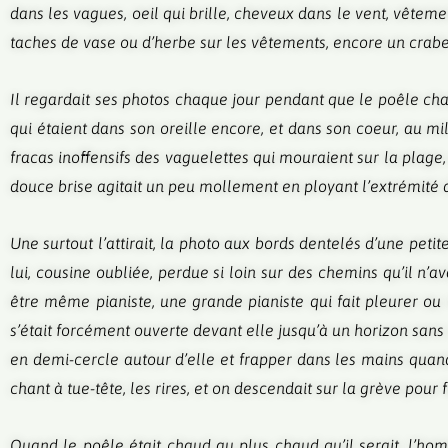
dans les vagues, oeil qui brille, cheveux dans le vent, vêteme
taches de vase ou d’herbe sur les vêtements, encore un crabe 
Il regardait ses photos chaque jour pendant que le poêle chau
qui étaient dans son oreille encore, et dans son coeur, au mil
fracas inoffensifs des vaguelettes qui mouraient sur la plage
douce brise agitait un peu mollement en ployant l’extrémité d
Une surtout l’attirait, la photo aux bords dentelés d’une peti
lui, cousine oubliée, perdue si loin sur des chemins qu’il n’av
être même pianiste, une grande pianiste qui fait pleurer ou r
s’était forcément ouverte devant elle jusqu’à un horizon sans c
en demi-cercle autour d’elle et frapper dans les mains quand e
chant à tue-tête, les rires, et on descendait sur la grève pour 
Quand le poêle était chaud au plus chaud qu’il serait, l’homme