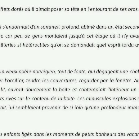
lets dorés où il aimait poser sa tête en l’entourant de ses bras.
 Il s’endormait d’un sommeil profond, abîmé dans un état seco
e car peu de gens montaient jusqu’à cet étage où il n’y ava
lleries si hétéroclites qu’on se demandait quel esprit tordu a
t un vieux poêle norvégien, tout de fonte, qui dégageait une ch
er l’oreiller, tendre les couvertures, regarder par la fenêtre. 
 lit, ouvrait doucement la boite et contemplait l’intérieur u
ours rivés sur le contenu de la boite. Les minuscules explosion
nait, lui semblaient provenir de si loin qu’une profondeur imm
. Des enfants figés dans les moments de petits bonheurs des vacan