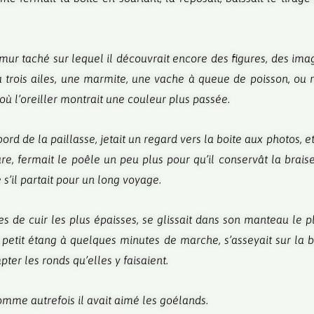
 mur taché sur lequel il découvrait encore des figures, des im
à trois ailes, une marmite, une vache à queue de poisson, ou r
où l’oreiller montrait une couleur plus passée.
bord de la paillasse, jetait un regard vers la boite aux photos, et
ture, fermait le poêle un peu plus pour qu’il conservât la brai
 s’il partait pour un long voyage.
es de cuir les plus épaisses, se glissait dans son manteau le p
s un petit étang à quelques minutes de marche, s’asseyait sur la 
ter les ronds qu’elles y faisaient.
comme autrefois il avait aimé les goélands.