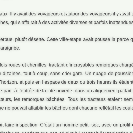
x. Il y avait des voyageurs et autour des voyageurs il y avait un
ches, qui s’affairait à des activités diverses et parfois inattendues
erbue, plutôt déserte. Cette ville-étape avait poussé là parce 
’araignée.
ois roues et chenilles, tractant d’incroyables remorques charg
par dizaines, tout à coup, sans crier gare. Un nuage de poussi
l’horizon, et puis en l’espace de deux ou trois heures ils étaien
e parc à l’entrée de la cité ouverte, dans un alignement parfai
acteurs, les remorques bâchées. Tous les tracteurs étaient se
e ne pouvait affaiblir les bâches dont chacune reflétait les coul
ait faire inspection. C’était un homme petit, sec, avec un profil