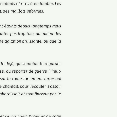
clatants et rires à en tomber. Les
, des maillots informes.
ent éteints depuis longtemps mais
aller pas trop loin, au milieu des
ne agitation bruissante, ou que la
lle déjà, qui semblait le regarder
se, ou reporter de guerre ? Peut-
 sur la route forcément large qui
 chantait, pour l’écouter, s’assoir
ardissait et tout finissait par le
t se couchait, l’oreiller de satin