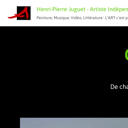
Aller
Henri-Pierre Juguet - Artiste Indépe
au
Peinture, Musique, Vidéo, Littérature : L’ART c’es
contenu
De cha