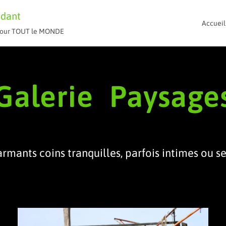
ndant
Accueil
t pour TOUT le MONDE
Galerie Paysage
rmants coins tranquilles, parfois intimes ou s