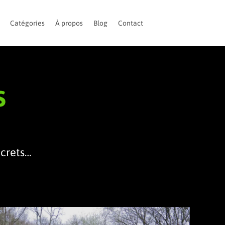
Catégories
À propos
Blog
Contact
s
ecrets…