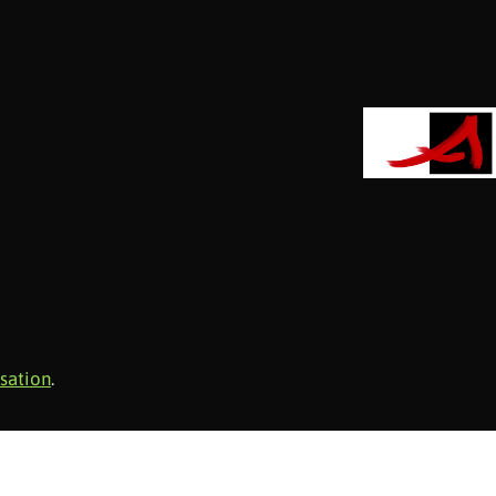
isation
.